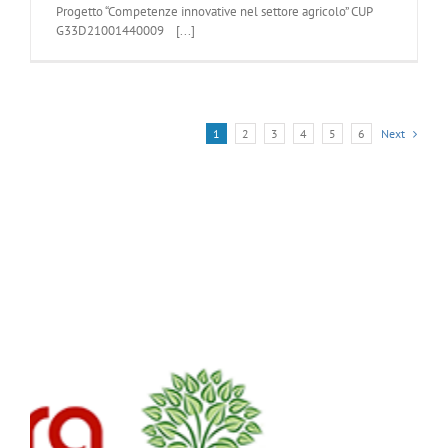
Progetto “Competenze innovative nel settore agricolo” CUP
G33D21001440009 [...]
1
2
3
4
5
6
Next