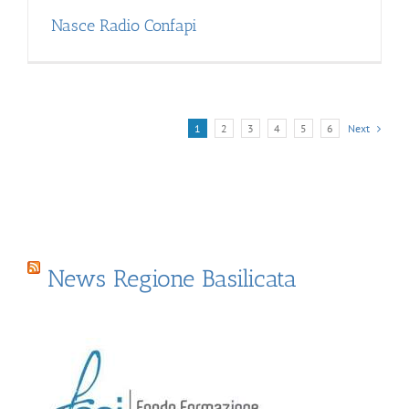
Nasce Radio Confapi
1
2
3
4
5
6
Next
News Regione Basilicata