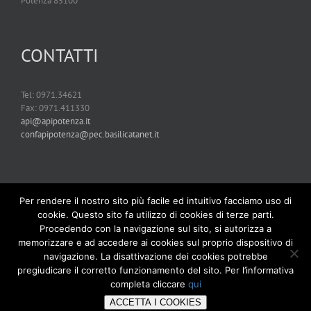
Potenza 85100
CONTATTI
Tel: 0971.34621
Fax: 0971.411330
api@apipotenza.it
confapipotenza@pec.basilicatanet.it
Per rendere il nostro sito più facile ed intuitivo facciamo uso di
cookie. Questo sito fa utilizzo di cookies di terze parti.
Procedendo con la navigazione sul sito, si autorizza a
memorizzare e ad accedere ai cookies sul proprio dispositivo di
navigazione. La disattivazione dei cookies potrebbe
pregiudicare il corretto funzionamento del sito. Per l’informativa
completa cliccare
qui
Copyright 2019 Confapi Potenza | Tutti i diritti riservati | Powered by
ACCETTA I COOKIES
01Rabbit
and
Memex