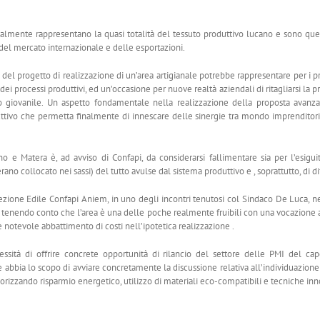
ualmente rappresentano la quasi totalità del tessuto produttivo lucano e sono quell
del mercato internazionale e delle esportazioni.
l progetto di realizzazione di un’area artigianale potrebbe rappresentare per i pro
ei processi produttivi, ed un’occasione per nuove realtà aziendali di ritagliarsi la pr
to giovanile. Un aspetto fondamentale nella realizzazione della proposta avanzata
tivo che permetta finalmente di innescare delle sinergie tra mondo imprenditori
no e Matera è, ad avviso di Confapi, da considerarsi fallimentare sia per l’esiguit
ano collocato nei sassi) del tutto avulse dal sistema produttivo e , soprattutto, di dif
zione Edile Confapi Aniem, in uno degli incontri tenutosi col Sindaco De Luca, nell’
 tenendo conto che l’area è una delle poche realmente fruibili con una vocazione arti
notevole abbattimento di costi nell’ipotetica realizzazione .
ssità di offrire concrete opportunità di rilancio del settore delle PMI del ca
abbia lo scopo di avviare concretamente la discussione relativa all’individuazione 
lorizzando risparmio energetico, utilizzo di materiali eco-compatibili e tecniche in