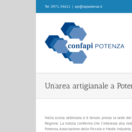
Skip
Tel: 0971.34621
|
api@apipotenza.it
to
content
Un’area artigianale a Pot
Nella scorsa settimana si è tenuto presso la sede de
Regione. La notizia conferma che l’interesse alla re
Potenza, Associazione delle Piccole e Medie Industrie, 