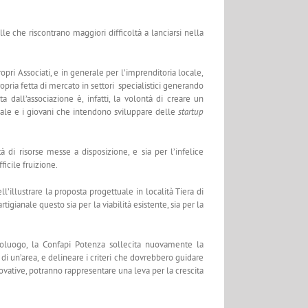
e che riscontrano maggiori difficoltà a lanciarsi nella
pri Associati, e in generale per l’imprenditoria locale,
opria fetta di mercato in settori specialistici generando
 dall’associazione è, infatti, la volontà di creare un
ale e i giovani che intendono sviluppare delle
startup
à di risorse messe a disposizione, e sia per l’infelice
ficile fruizione.
illustrare la proposta progettuale in località Tiera di
gianale questo sia per la viabilità esistente, sia per la
poluogo, la Confapi Potenza sollecita nuovamente la
di un’area, e delineare i criteri che dovrebbero guidare
novative, potranno rappresentare una leva per la crescita