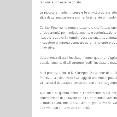
regione a non esserne dotato.
Le piccole e medie imprese e le attività artigiane att
sfida delle innovazioni e a cimentarsi nel duro mondo 
Confapi Potenza ha sempre sostenuto che l’attuazione de
un’opportunità per il miglioramento e l’ottimizzazione d
ricadute positive in termini occupazionali, soprattut
incubatore d’impresa connesso ad un ambiente produt
innovative.
L’esperienza di altri incubatori come quelli di Viggia
posizionamento di tali strutture (vedi l’incubatore mater
A tal proposito Rocco Di Giuseppe, Presidente della Se
Potenza, ha evidenziato i vantaggi di una simile ipotesi
vicinanza al depuratore consortile, con un conseguente 
Alla luce di quanto detto e concordando sulla nece
convocazione di un tavolo politico-imprenditoriale che 
la futura costruzione di insediamenti produttivi che, va
e lo sviluppo della nostra comunità.