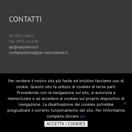
CONTATTI
Tel: 0971.34621
Fax: 0971.411330
api@apipotenza.it
confapipotenza@pec.basilicatanet.it
Per rendere il nostro sito più facile ed intuitivo facciamo uso di
cookie. Questo sito fa utilizzo di cookies di terze parti.
Procedendo con la navigazione sul sito, si autorizza a
memorizzare e ad accedere ai cookies sul proprio dispositivo di
navigazione. La disattivazione dei cookies potrebbe
pregiudicare il corretto funzionamento del sito. Per l’informativa
completa cliccare
qui
Copyright 2019 Confapi Potenza | Tutti i diritti riservati | Powered by
ACCETTA I COOKIES
01Rabbit
and
Memex