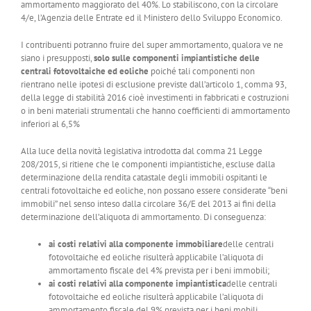
ammortamento maggiorato del 40%. Lo stabiliscono, con la circolare
4/e, l’Agenzia delle Entrate ed il Ministero dello Sviluppo Economico.
I contribuenti potranno fruire del super ammortamento, qualora ve ne
siano i presupposti,
solo sulle componenti impiantistiche delle
centrali fotovoltaiche ed eoliche
poiché tali componenti non
rientrano nelle ipotesi di esclusione previste dall’articolo 1, comma 93,
della legge di stabilità 2016 cioè investimenti in fabbricati e costruzioni
o in beni materiali strumentali che hanno coefficienti di ammortamento
inferiori al 6,5%
Alla luce della novità legislativa introdotta dal comma 21 Legge
208/2015, si ritiene che le componenti impiantistiche, escluse dalla
determinazione della rendita catastale degli immobili ospitanti le
centrali fotovoltaiche ed eoliche, non possano essere considerate “beni
immobili” nel senso inteso dalla circolare 36/E del 2013 ai fini della
determinazione dell’aliquota di ammortamento. Di conseguenza:
ai costi relativi alla componente immobiliare
delle centrali
fotovoltaiche ed eoliche risulterà applicabile l’aliquota di
ammortamento fiscale del 4% prevista per i beni immobili;
ai costi relativi alla componente impiantistica
delle centrali
fotovoltaiche ed eoliche risulterà applicabile l’aliquota di
ammortamento fiscale del 9% prevista per i beni mobili.