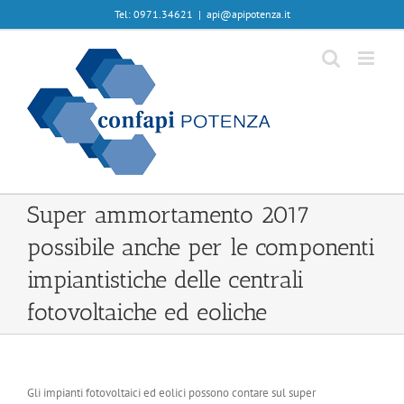
Skip
Tel: 0971.34621
|
api@apipotenza.it
to
content
Super ammortamento 2017
possibile anche per le componenti
impiantistiche delle centrali
fotovoltaiche ed eoliche
Gli impianti fotovoltaici ed eolici possono contare sul super