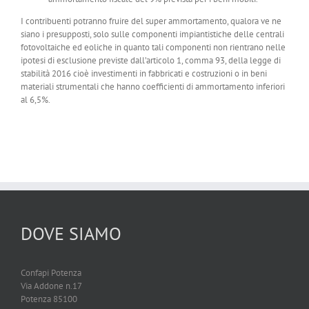
I contribuenti potranno fruire del super ammortamento, qualora ve ne
siano i presupposti, solo sulle componenti impiantistiche delle centrali
fotovoltaiche ed eoliche in quanto tali componenti non rientrano nelle
ipotesi di esclusione previste dall’articolo 1, comma 93, della legge di
stabilità 2016 cioè investimenti in fabbricati e costruzioni o in beni
materiali strumentali che hanno coefficienti di ammortamento inferiori
al 6,5%.
DOVE SIAMO
Confapi Potenza
Via Addone n.17
Potenza 85100