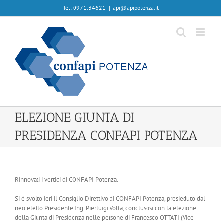
Skip
Tel: 0971.34621
|
api@apipotenza.it
to
content
ELEZIONE GIUNTA DI
PRESIDENZA CONFAPI POTENZA
Rinnovati i vertici di CONFAPI Potenza.
Si è svolto ieri il Consiglio Direttivo di CONFAPI Potenza, presieduto dal
neo eletto Presidente Ing. Pierluigi Volta, conclusosi con la elezione
della Giunta di Presidenza nelle persone di Francesco OTTATI (Vice