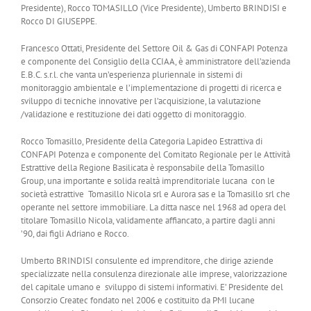
Presidente), Rocco TOMASILLO (Vice Presidente), Umberto BRINDISI e
Rocco DI GIUSEPPE.
Francesco Ottati, Presidente del Settore Oil & Gas di CONFAPI Potenza
e componente del Consiglio della CCIAA, è amministratore dell’azienda
E.B.C. s.r.l. che vanta un’esperienza pluriennale in sistemi di
monitoraggio ambientale e l’implementazione di progetti di ricerca e
sviluppo di tecniche innovative per l’acquisizione, la valutazione
/validazione e restituzione dei dati oggetto di monitoraggio.
Rocco Tomasillo, Presidente della Categoria Lapideo Estrattiva di
CONFAPI Potenza e componente del Comitato Regionale per le Attività
Estrattive della Regione Basilicata è responsabile della Tomasillo
Group, una importante e solida realtà imprenditoriale lucana con le
società estrattive Tomasillo Nicola srl e Aurora sas e la Tomasillo srl che
operante nel settore immobiliare. La ditta nasce nel 1968 ad opera del
titolare Tomasillo Nicola, validamente affiancato, a partire dagli anni
’90, dai figli Adriano e Rocco.
Umberto BRINDISI consulente ed imprenditore, che dirige aziende
specializzate nella consulenza direzionale alle imprese, valorizzazione
del capitale umano e sviluppo di sistemi informativi. E’ Presidente del
Consorzio Createc fondato nel 2006 e costituito da PMI lucane