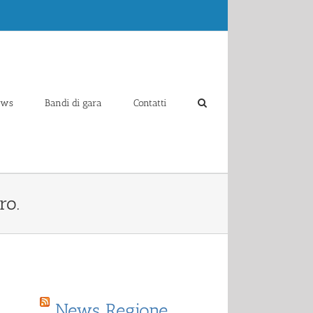
ews
Bandi di gara
Contatti
ro.
News Regione