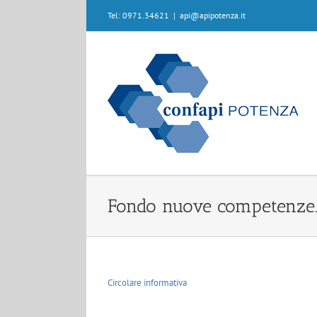
Skip
Tel: 0971.34621
|
api@apipotenza.it
to
content
Fondo nuove competenze. Co
Circolare informativa