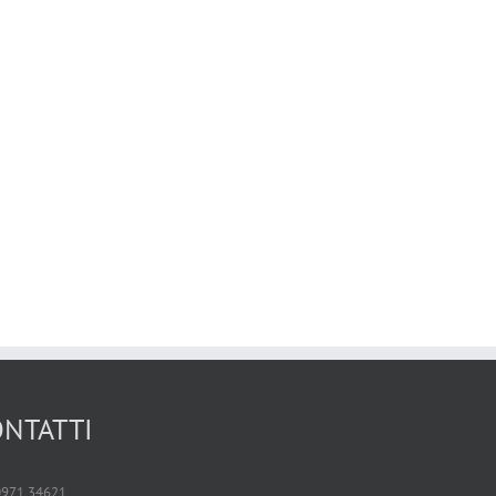
NTATTI
 0971.34621