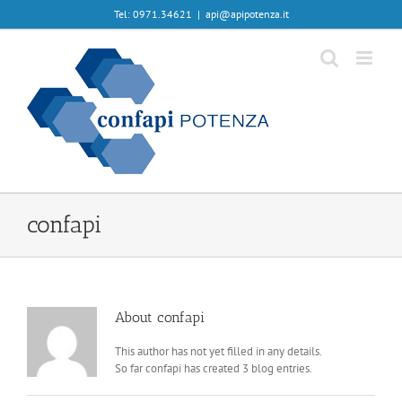
Skip
Tel: 0971.34621
|
api@apipotenza.it
to
content
confapi
About
confapi
This author has not yet filled in any details.
So far confapi has created 3 blog entries.